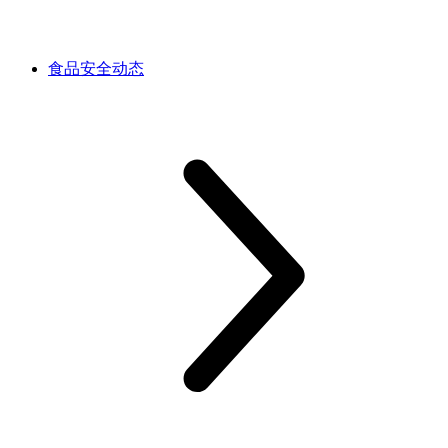
食品安全动态