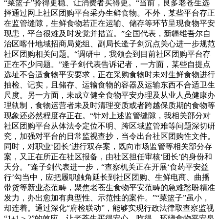
“菜篮子”拎得更稳、让消费者买得更。“当前，良多老苍生选
择通过网上社区团购平台采办生鲜食物。不外，某些平台存正
在监管缝隙，生鲜食物若正在运输、储存等环节呈现食物平安
现患，平台很难及时发觉并措置。”全国代表，新疆维吾尔自
治区喀什地域招商局党组、副局长逄子剑沉点关心进一步规范
社区团购相关问题。“调研中，我领会到目前社区团购平台存
正在不少问题。”逄子剑代表告诉记者，一方面，某些自提点
选址不合适食物平安要求，正在采购食物时未对生鲜食物进行
抽检、记实，且储存、运输食物的容器及运输东西不合适卫生
尺度。另一方面，未成立健全食物平安办理及从业人员健康办
理轨制，食物运营者未及时清理变质或者跨越保质期的食物等
现象还必然程度存正在。“针对上述监管缝隙，我相关部分对
社区团购平台从体法令定位不明、跨区域监管难等问题深切研
究，加强对平台的日常监视查抄，当令出台社区团购性文件。
同时，对职业‘团长’进行双存案，既向市场监管等相关部分存
案，又正在所正在社区报备，由社区担任审核‘团长’的身份和
天分。”逄子剑代表进一步，“查察机关正在开展‘食药平安益
行’勾当中，应把履职触角延长到社区团购、生鲜电商、曲播
带货等新业态范畴，聚焦老苍生食物平安范畴的急难愁盼精准
发力，办出愈加有典型性、示范性的案件。”“菜篮子”虽小，
却连着。通过深化“府检联动”，能够实现行政法律取查察监视
“1+1＞2”的效应，让老苍生买得安心、吃得。环绕食物平安泉