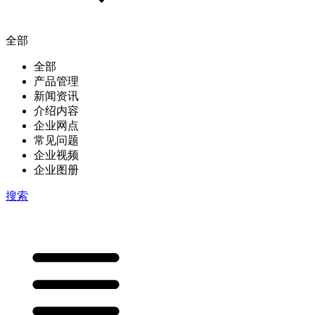
全部
全部
产品管理
新闻资讯
介绍内容
企业网点
常见问题
企业视频
企业图册
搜索