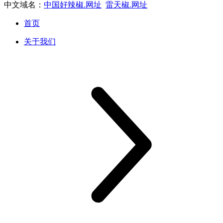
中文域名：
中国好辣椒.网址
雷天椒.网址
首页
关于我们