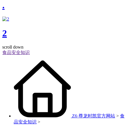
.
2
scroll down
食品安全知识
Z6·尊龙时凯官方网站
>
食
品安全知识
>