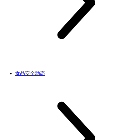
食品安全动态