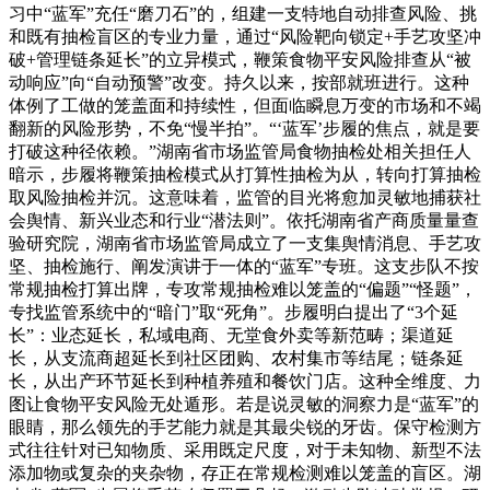
习中“蓝军”充任“磨刀石”的，组建一支特地自动排查风险、挑
和既有抽检盲区的专业力量，通过“风险靶向锁定+手艺攻坚冲
破+管理链条延长”的立异模式，鞭策食物平安风险排查从“被
动响应”向“自动预警”改变。持久以来，按部就班进行。这种
体例了工做的笼盖面和持续性，但面临瞬息万变的市场和不竭
翻新的风险形势，不免“慢半拍”。“‘蓝军’步履的焦点，就是要
打破这种径依赖。”湖南省市场监管局食物抽检处相关担任人
暗示，步履将鞭策抽检模式从打算性抽检为从，转向打算抽检
取风险抽检并沉。这意味着，监管的目光将愈加灵敏地捕获社
会舆情、新兴业态和行业“潜法则”。依托湖南省产商质量量查
验研究院，湖南省市场监管局成立了一支集舆情消息、手艺攻
坚、抽检施行、阐发演讲于一体的“蓝军”专班。这支步队不按
常规抽检打算出牌，专攻常规抽检难以笼盖的“偏题”“怪题”，
专找监管系统中的“暗门”取“死角”。步履明白提出了“3个延
长”：业态延长，私域电商、无堂食外卖等新范畴；渠道延
长，从支流商超延长到社区团购、农村集市等结尾；链条延
长，从出产环节延长到种植养殖和餐饮门店。这种全维度、力
图让食物平安风险无处遁形。若是说灵敏的洞察力是“蓝军”的
眼睛，那么领先的手艺能力就是其最尖锐的牙齿。保守检测方
式往往针对已知物质、采用既定尺度，对于未知物、新型不法
添加物或复杂的夹杂物，存正在常规检测难以笼盖的盲区。湖