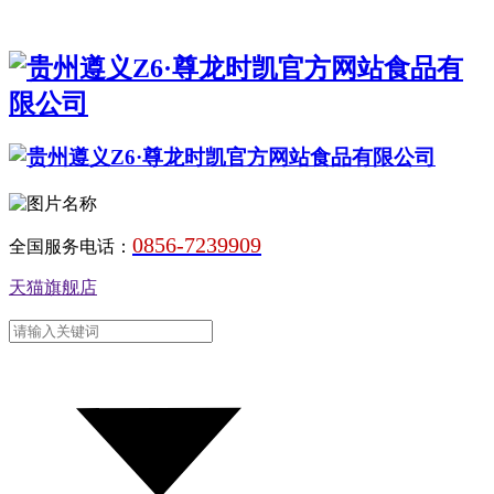
0856-7239909
全国服务电话：
天猫旗舰店