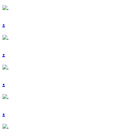
.
.
.
.