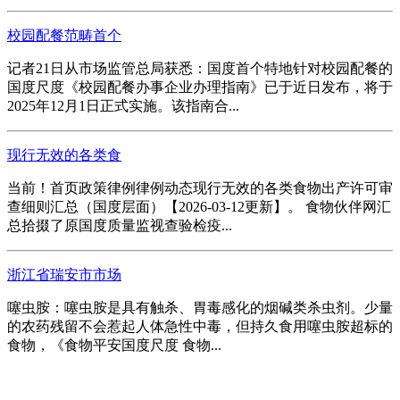
校园配餐范畴首个
记者21日从市场监管总局获悉：国度首个特地针对校园配餐的
国度尺度《校园配餐办事企业办理指南》已于近日发布，将于
2025年12月1日正式实施。该指南合...
现行无效的各类食
当前！首页政策律例律例动态现行无效的各类食物出产许可审
查细则汇总（国度层面）【2026-03-12更新】。 食物伙伴网汇
总拾掇了原国度质量监视查验检疫...
浙江省瑞安市市场
噻虫胺：噻虫胺是具有触杀、胃毒感化的烟碱类杀虫剂。少量
的农药残留不会惹起人体急性中毒，但持久食用噻虫胺超标的
食物，《食物平安国度尺度 食物...