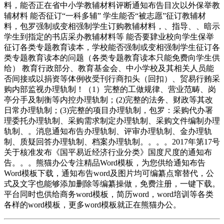
料，能否正在省中小学教辅材料评断通知布告目次以外保举教
辅材料 能否征订“一科多辅” 学生能否“被志愿”征订教辅材
料，包罗强制或变相强制学生订购教辅材料，、指导、、暗示
学生到指定的书店采办教辅材料等 能否要肄业校向学生保举
征订各类专题教育读本，学校能否强制或变相强制学生征订各
类专题教育读本的问题（各类专题教育读本只能免费向学生供
给） 教育行政部分、教育基金会、中小学校及其相关人员能
否间接或以捐资等体例收受刊行商扣头（回扣）、贸易行贿采
购内部监视办理轨制！（1）完整的工做规律、营业范畴、岗
亭分手及制衡等内控办理轨制；(2)完整的法务、财政等其改
日常办理轨制；(3)完整的项目办理轨制，包罗：采购代办署
理委托办理轨制、采购需求制定办理轨制、采购文件编制办理
轨制、。消息通知布告办理轨制、评审办理轨制、金办理轨
制、质疑回答办理轨制、档案办理轨制。。。。2017年第17号
关于核准发布《国平易近经济行业分类》国度尺度的通知布
告。。。熊猫办公专注精品Word模板，为您供给通知布告
Word模板下载，通知布告word及图片均可编纂点窜替代，公
式及文字也能够添加删除等编纂操做，免费注册，一键下载。
平台同时也供给商务word模板，简历word，word培训等各类
各样的word模板，更多word模板就正在熊猫办公。