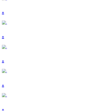
.
.
.
.
.