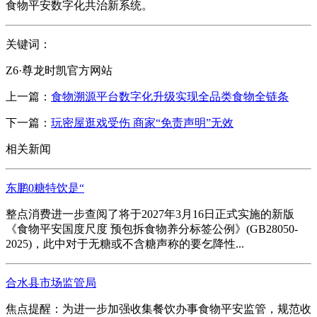
食物平安数字化共治新系统。
关键词：
Z6·尊龙时凯官方网站
上一篇：
食物溯源平台数字化升级实现全品类食物全链条
下一篇：
玩密屋逛戏受伤 商家“免责声明”无效
相关新闻
东鹏0糖特饮是“
整点消费进一步查阅了将于2027年3月16日正式实施的新版
《食物平安国度尺度 预包拆食物养分标签公例》(GB28050-
2025)，此中对于无糖或不含糖声称的要乞降性...
合水县市场监管局
焦点提醒：为进一步加强收集餐饮办事食物平安监管，规范收