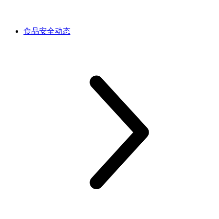
食品安全动态