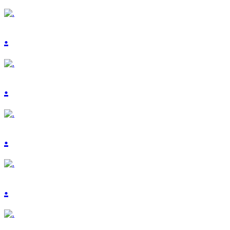
.
.
.
.