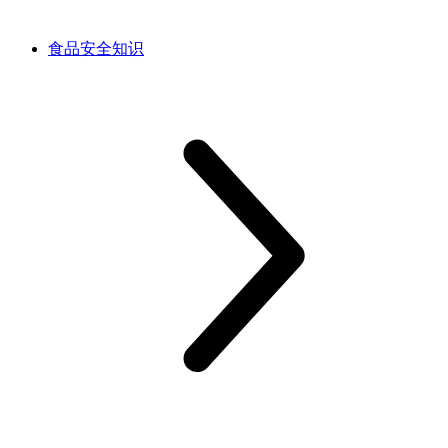
食品安全知识