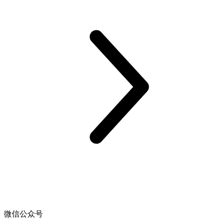
微信公众号