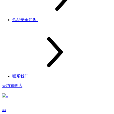
食品安全知识
联系我们
天猫旗舰店
..