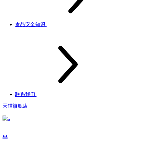
食品安全知识
联系我们
天猫旗舰店
..