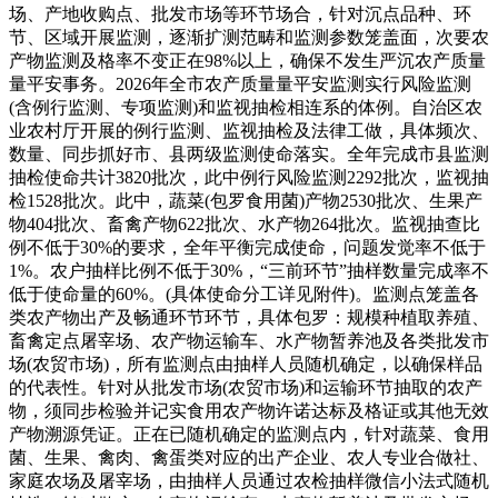
场、产地收购点、批发市场等环节场合，针对沉点品种、环
节、区域开展监测，逐渐扩测范畴和监测参数笼盖面，次要农
产物监测及格率不变正在98%以上，确保不发生严沉农产质量
量平安事务。2026年全市农产质量量平安监测实行风险监测
(含例行监测、专项监测)和监视抽检相连系的体例。自治区农
业农村厅开展的例行监测、监视抽检及法律工做，具体频次、
数量、同步抓好市、县两级监测使命落实。全年完成市县监测
抽检使命共计3820批次，此中例行风险监测2292批次，监视抽
检1528批次。此中，蔬菜(包罗食用菌)产物2530批次、生果产
物404批次、畜禽产物622批次、水产物264批次。监视抽查比
例不低于30%的要求，全年平衡完成使命，问题发觉率不低于
1%。农户抽样比例不低于30%，“三前环节”抽样数量完成率不
低于使命量的60%。(具体使命分工详见附件)。监测点笼盖各
类农产物出产及畅通环节环节，具体包罗：规模种植取养殖、
畜禽定点屠宰场、农产物运输车、水产物暂养池及各类批发市
场(农贸市场)，所有监测点由抽样人员随机确定，以确保样品
的代表性。针对从批发市场(农贸市场)和运输环节抽取的农产
物，须同步检验并记实食用农产物许诺达标及格证或其他无效
产物溯源凭证。正在已随机确定的监测点内，针对蔬菜、食用
菌、生果、禽肉、禽蛋类对应的出产企业、农人专业合做社、
家庭农场及屠宰场，由抽样人员通过农检抽样微信小法式随机