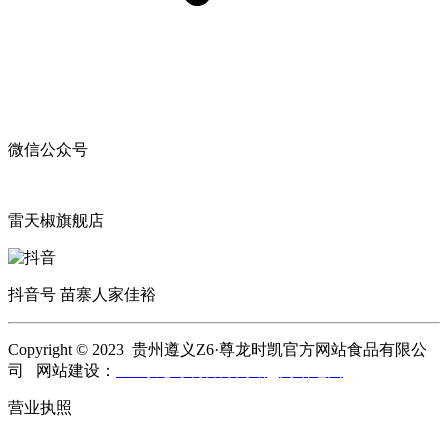
微信公众号
雷天椒旗舰店
抖音号 苗寨人家佳裕
Copyright © 2023 贵州遵义Z6·尊龙时凯官方网站食品有限公
司 网站建设：
Z6·尊龙时凯官方网站
网站地图
营业执照