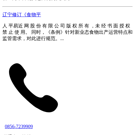
辽宁修订《食物平
人 平易近 网 股 份 有 限 公 司 版 权 所 有 ，未 经 书 面 授 权
禁 止 使 用。 同时，《条例》针对新业态食物出产运营特点和
监管需求，对此进行规范。...
0856-7239909