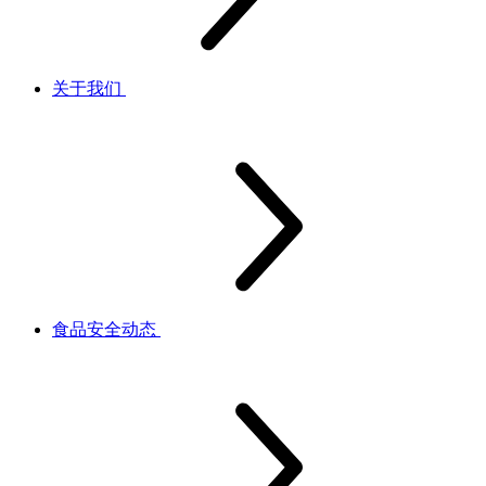
关于我们
食品安全动态