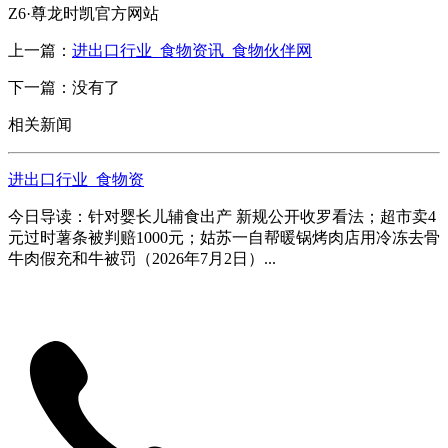
Z6·尊龙时凯官方网站
上一篇：
进出口行业_食物资讯_食物伙伴网
下一篇：没有了
相关新闻
进出口行业_食物资
今日导读：针对婴长儿辅食出产 新规公开收罗看法；超市卖4
元过时薯条被判赔1000元；姑苏一自帮暖锅烤肉店用冷冻去骨
牛肉假充和牛被罚（2026年7月2日）...