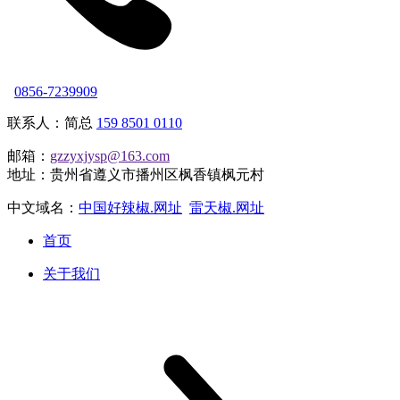
0856-7239909
联系人：简总
159 8501 0110
邮箱：
gzzyxjysp@163.com
地址：贵州省遵义市播州区枫香镇枫元村
中文域名：
中国好辣椒.网址
雷天椒.网址
首页
关于我们