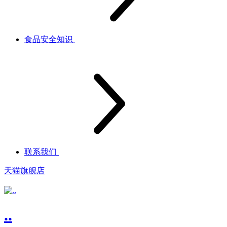
食品安全知识
联系我们
天猫旗舰店
..