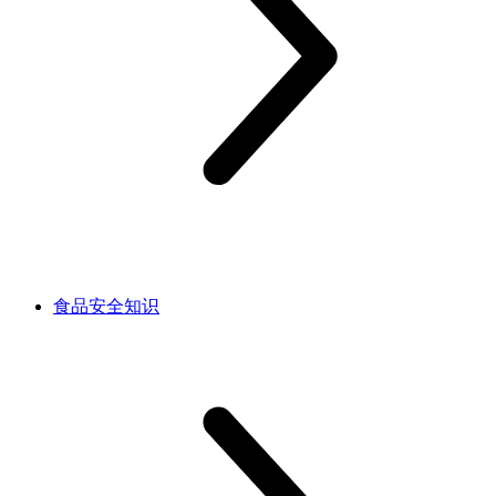
食品安全知识