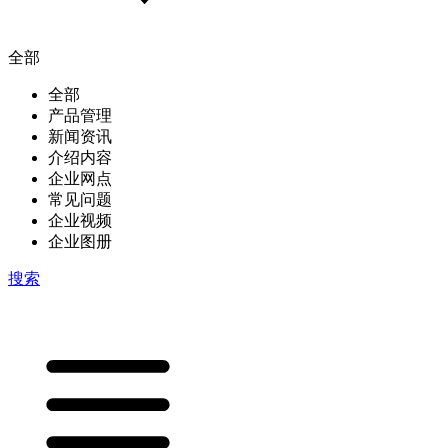
全部
全部
产品管理
新闻资讯
介绍内容
企业网点
常见问题
企业视频
企业图册
搜索