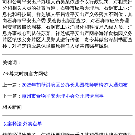
司和公司平安出产办理人员吴某依法予以行政惩罚。对相关部
分和相关人员的处置写道，石狮市应急办理局、石狮市工业消
息化和科技局、祥芝镇人平易近平安出产义务落实不到位，其
向石狮市平安出产委 员会做出版面查抄。对石狮市应急办理
局安监股股长周某、石狮市工业消息化和科技局八级人员、消
息办事核心副从任苏某、祥芝镇平安出产网格海洋食物园义务
片区镇级义务片区人员郑某进行传递，责令其做出深刻书面查
抄，对祥芝镇应急保障股原担任人杨某伟赐与诫勉。
关键词：
Z6·尊龙时凯官方网站
上一篇：
2025年鹤壁淇滨区公办长儿园教师聘请27人通知布
下一篇：
惠州市食物平安办理协会公开聘请启事
相关新闻
以案释法 外卖点单
钱曾经退给他了，怎样还要我赔一千？某鸡蛋饼店肆正在收到