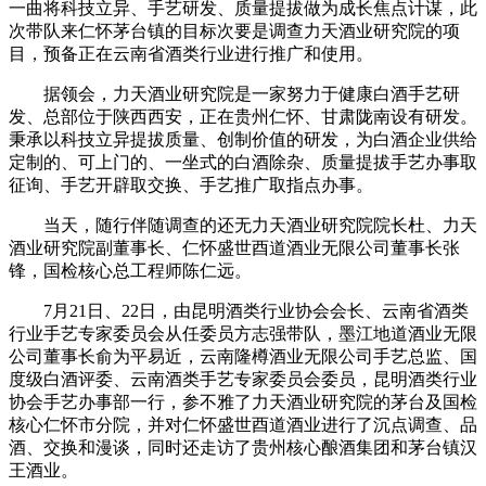
一曲将科技立异、手艺研发、质量提拔做为成长焦点计谋，此
次带队来仁怀茅台镇的目标次要是调查力天酒业研究院的项
目，预备正在云南省酒类行业进行推广和使用。
据领会，力天酒业研究院是一家努力于健康白酒手艺研
发、总部位于陕西西安，正在贵州仁怀、甘肃陇南设有研发。
秉承以科技立异提拔质量、创制价值的研发，为白酒企业供给
定制的、可上门的、一坐式的白酒除杂、质量提拔手艺办事取
征询、手艺开辟取交换、手艺推广取指点办事。
当天，随行伴随调查的还无力天酒业研究院院长杜、力天
酒业研究院副董事长、仁怀盛世酉道酒业无限公司董事长张
锋，国检核心总工程师陈仁远。
7月21日、22日，由昆明酒类行业协会会长、云南省酒类
行业手艺专家委员会从任委员方志强带队，墨江地道酒业无限
公司董事长俞为平易近，云南隆樽酒业无限公司手艺总监、国
度级白酒评委、云南酒类手艺专家委员会委员，昆明酒类行业
协会手艺办事部一行，参不雅了力天酒业研究院的茅台及国检
核心仁怀市分院，并对仁怀盛世酉道酒业进行了沉点调查、品
酒、交换和漫谈，同时还走访了贵州核心酿酒集团和茅台镇汉
王酒业。