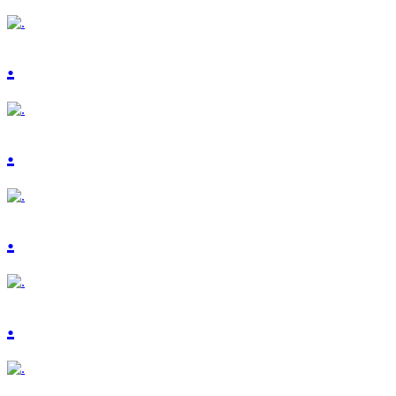
.
.
.
.