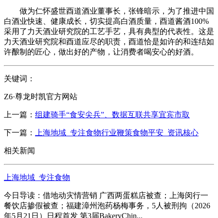
做为仁怀盛世酉道酒业董事长，张锋暗示，为了推进中国
白酒业快速、健康成长，切实提高白酒质量，酉道酱酒100%
采用了力天酒业研究院的工艺手艺，具有典型的代表性。这是
力天酒业研究院和酉道应尽的职责，酉道恰是如许的和连结如
许酿制的匠心，做出好的产物，让消费者喝安心的好酒。
关键词：
Z6·尊龙时凯官方网站
上一篇：
组建骑手“食安尖兵”、数据互联共享宜宾市取
下一篇：
上海地域_专注食物行业鞭策食物平安_资讯核心
相关新闻
上海地域_专注食物
今日导读：借地动灾情营销 广西两蛋糕店被查；上海闵行一
餐饮店掺假被查；福建漳州泡药杨梅事务，5人被刑拘（2026
年5月21日）日程首发 第3届BakeryChin...