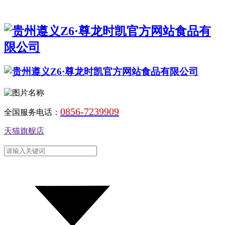
0856-7239909
全国服务电话：
天猫旗舰店