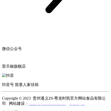
微信公众号
雷天椒旗舰店
抖音号 苗寨人家佳裕
Copyright © 2023 贵州遵义Z6·尊龙时凯官方网站食品有限公
司 网站建设：
Z6·尊龙时凯官方网站
网站地图