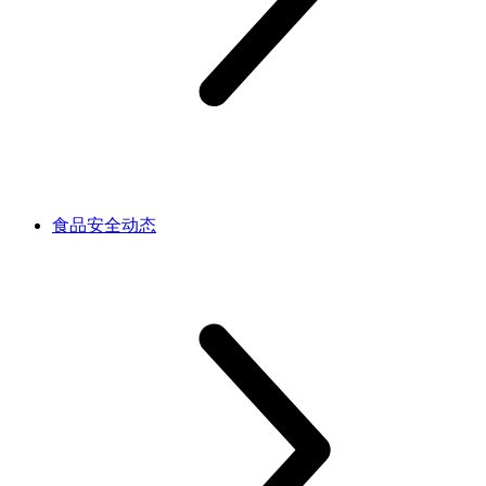
食品安全动态