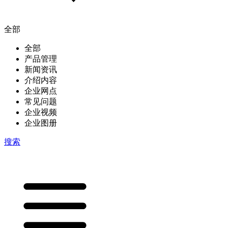
全部
全部
产品管理
新闻资讯
介绍内容
企业网点
常见问题
企业视频
企业图册
搜索