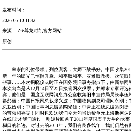
发布时间：
2026-05-10 11:42
来源： Z6·尊龙时凯官方网站
原创
卑崇的列位带领，列位宾客，大师下战书好。中国收集2011
新一年的曙光已悄悄升腾。和平取和平、灾难取救援、欢笑取泪
些事……本次揭晓仪式时正在国务院旧事办指点下，由新华网和
本次勾当是从12月14日至25日接管网友投票，并颠末专家评
宾，他们是：国度互联网消息办公室收集旧事宣传局局长李伍
纂彭丽；中国日报网总裁张兴波；中国收集副总司理问永刚；
总裁伍刚；中国旧事网总编纂陶光雄；中青正在线总编纂闵捷
的带领和嘉宾！同时也欢送我们今天勾当协帮单元上海斯柯达
在线]适才我们通过一则短片回首了2011年度国表里发生的
糊口的轨迹。对过去的2011年，我们有良多线年，我们仍然