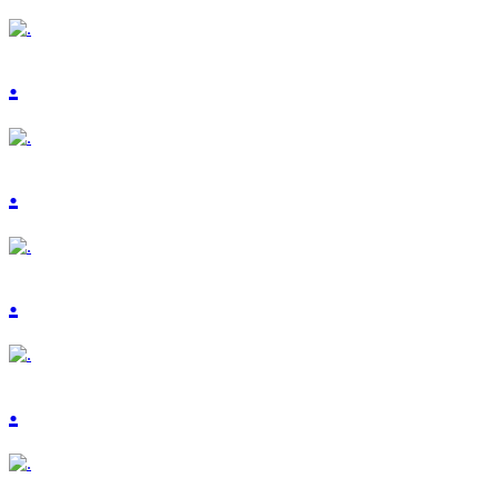
.
.
.
.