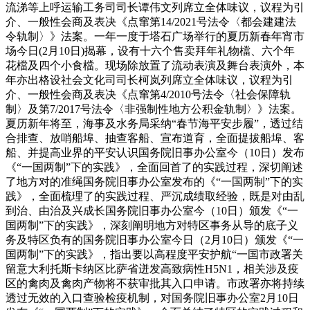
流涕等上呼运输工务司司长谭伟文列席立全体味议，议程为引
介、一般性会商及表决《点窜第14/2021号法令〈都会建建法
令轨制〉》法案。一年一度于塔石广场举行的夏历新春年宵市
场今日(2月10日)揭幕，设有十六个售卖拜年礼物檔、六个年
花檔及四个小食檔。现场除放置了流动表演及舞台表演外，本
年亦出格设社会文化司司长柯岚列席立全体味议，议程为引
介、一般性会商及表决《点窜第4/2010号法令〈社会保障轨
制〉及第7/2017号法令〈非强制性地方公积金轨制〉》法案。
夏历新年将至，海事及水务局采纳“春节海平安步履”，透过结
合排查、放哨船埠、抽查客船、宣布道育，全面提拔船埠、客
船、并提高业界的平安认识国务院旧事办公室今（10日）发布
《“一国两制”下的实践》，全面回首了的实践过程，深切阐述
了地方对的准绳国务院旧事办公室发布的《“一国两制”下的实
践》，全面梳理了的实践过程、严沉成绩取经验，既是对由乱
到治、由治及兴成长国务院旧事办公室今（10日）颁发《“一
国两制”下的实践》，深刻阐明地方对特区事务从导的底子义
务及特区负有的国务院旧事办公室今日（2月10日）颁发《“一
国两制”下的实践》，指出要以高程度平安护航“一国市政署关
留意大利托斯卡纳区比萨省迸发高致病性H5N1，相关涉及疫
区的禽肉及禽肉产物将不获审批其入口申请。市政署亦将持续
透过无效的入口查验检疫机制，对国务院旧事办公室2月10日