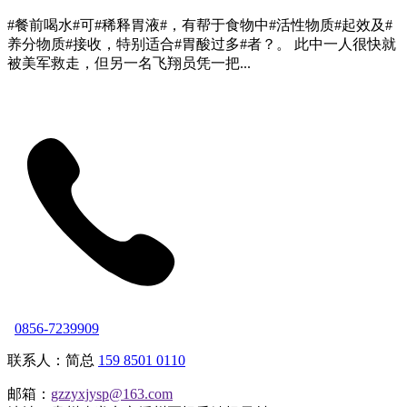
#餐前喝水#可#稀释胃液#，有帮于食物中#活性物质#起效及#
养分物质#接收，特别适合#胃酸过多#者？。 此中一人很快就
被美军救走，但另一名飞翔员凭一把...
0856-7239909
联系人：简总
159 8501 0110
邮箱：
gzzyxjysp@163.com